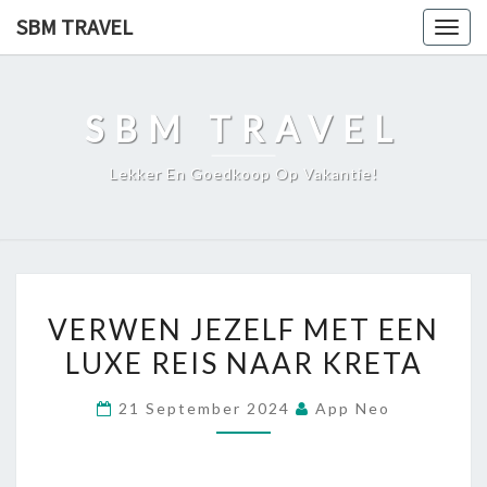
Ga
SBM TRAVEL
Togg
naar
navig
de
content
SBM TRAVEL
Lekker En Goedkoop Op Vakantie!
VERWEN
VERWEN JEZELF MET EEN
JEZELF
LUXE REIS NAAR KRETA
MET
EEN
21 September 2024
App Neo
LUXE
REIS
NAAR