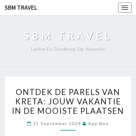
Ga
SBM TRAVEL
Togg
naar
navig
de
content
SBM TRAVEL
Lekker En Goedkoop Op Vakantie!
ONTDEK
ONTDEK DE PARELS VAN
DE
KRETA: JOUW VAKANTIE
PARELS
IN DE MOOISTE PLAATSEN
VAN
KRETA:
21 September 2024
App Neo
JOUW
VAKANTIE